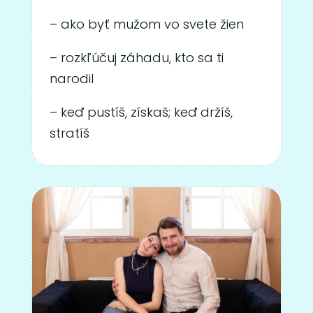
– ako byť mužom vo svete žien
– rozkľúčuj záhadu, kto sa ti
narodil
– keď pustíš, získaš; keď držíš,
stratíš