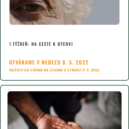
1.TÝŽDEŇ: NA CESTE K OTCOVI
OTVÁRAME V NEDEĽU 8. 5. 2022
NAŽIVO SA VIDÍME NA ZOOME V STREDU 11. 5. 2022