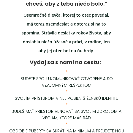
chceš, aby z teba niečo bolo.“
Osemročné dievča, ktorej to otec povedal,
má teraz osemdesiat a doteraz si na to
spomína. Strávila desiatky rokov života, aby
dosiahla niečo úžasné v práci, v rodine, len
aby jej otec bol na ňu hrdý.
Vydaj sa s nami na cestu:
*
BUDETE SPOLU KOMUNIKOVAŤ OTVORENE A SO
VZÁJOMNÝM REŠPEKTOM
*
SVOJÍM PRÍSTUPOM V NEJ POSILNÍŠ ŽENSKÚ IDENTITU
*
BUDEŠ MAŤ PRIESTOR VENOVAŤ SA SVOJIM ZDROJOM A
VECIAM, KTORÉ MÁŠ RÁD
*
OBDOBIE PUBERTY SA SKRÁTI NA MINIMUM A PREJDETE ŇOU