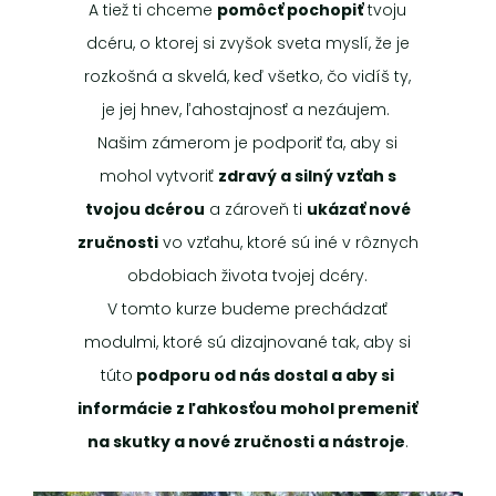
A tiež ti chceme
pomôcť pochopiť
tvoju
dcéru, o ktorej si zvyšok sveta myslí, že je
rozkošná a skvelá, keď všetko, čo vidíš ty,
je jej hnev, ľahostajnosť a nezáujem.
Našim zámerom je podporiť ťa, aby si
mohol vytvoriť
zdravý a silný vzťah s
tvojou dcérou
a zároveň ti
ukázať nové
zručnosti
vo vzťahu, ktoré sú iné v rôznych
obdobiach života tvojej dcéry.
V tomto kurze budeme prechádzať
modulmi, ktoré sú dizajnované tak, aby si
túto
podporu od nás dostal a aby si
informácie z ľahkosťou mohol premeniť
na skutky a nové zručnosti a nástroje
.