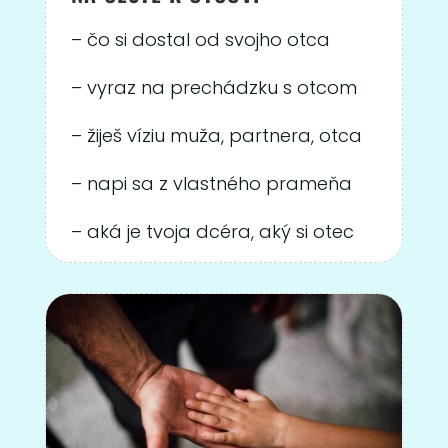
– čo si dostal od svojho otca
– vyraz na prechádzku s otcom
– žiješ víziu muža, partnera, otca
– napi sa z vlastného prameňa
– aká je tvoja dcéra, aký si otec