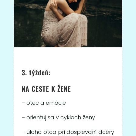
3. týždeň:
NA CESTE K ŽENE
– otec a emócie
– orientuj sa v cykloch ženy
– úloha otca pri dospievaní dcéry