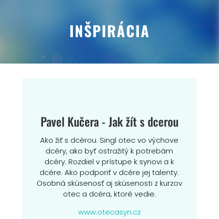
INŠPIRÁCIA
Pavel Kučera - Jak žít s dcerou
Ako žiť s dcérou. Singl otec vo výchove
dcéry, ako byť ostražitý k potrebám
dcéry. Rozdiel v prístupe k synovi a k
dcére. Ako podporiť v dcére jej talenty.
Osobná skúsenosť aj skúsenosti z kurzov
otec a dcéra, ktoré vedie.
www.otecasyn.cz