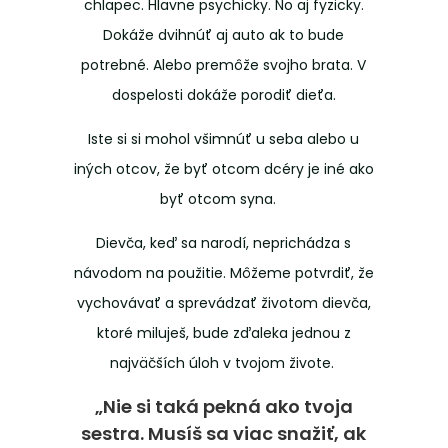
chlapec. Hlavne psychicky. No aj fyzicky.
Dokáže dvihnúť aj auto ak to bude
potrebné. Alebo premôže svojho brata. V
dospelosti dokáže porodiť dieťa.
Iste si si mohol všimnúť u seba alebo u
iných otcov, že byť otcom dcéry je iné ako
byť otcom syna.
Dievča, keď sa narodí, neprichádza s
návodom na použitie. Môžeme potvrdiť, že
vychovávať a sprevádzať životom dievča,
ktoré miluješ, bude zďaleka jednou z
najväčších úloh v tvojom živote.
„Nie si taká pekná ako tvoja
sestra. Musíš sa viac snažiť, ak