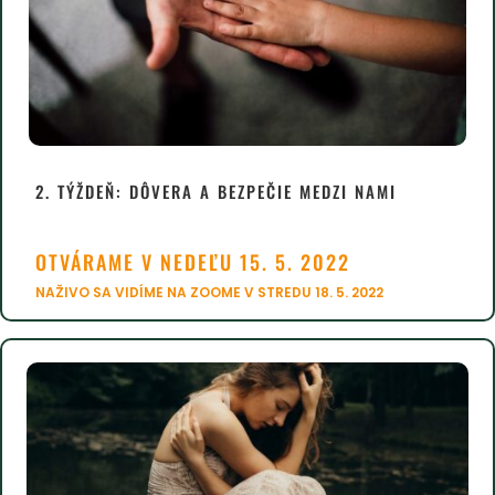
2. TÝŽDEŇ: DÔVERA A BEZPEČIE MEDZI NAMI
OTVÁRAME V NEDEĽU 15. 5. 2022
NAŽIVO SA VIDÍME NA ZOOME V STREDU 18. 5. 2022