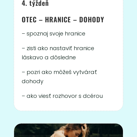
4. týždeň
OTEC – HRANICE – DOHODY
– spoznaj svoje hranice
– zisti ako nastaviť hranice
láskavo a dôsledne
– pozri ako môžeš vytvárať
dohody
– ako viesť rozhovor s dcérou