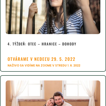
4. TÝŽDEŇ:
OTEC – HRANICE – DOHODY
OTVÁRAME V NEDEĽU 29. 5. 2022
NAŽIVO SA VIDÍME NA ZOOME V STREDU 1. 6. 2022