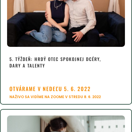
5. TÝŽDEŇ:
HRDÝ OTEC SPOKOJNEJ DCÉRY,
DARY A TALENTY
OTVÁRAME V NEDEĽU 5. 6. 2022
NAŽIVO SA VIDÍME NA ZOOME V STREDU 8. 6. 2022