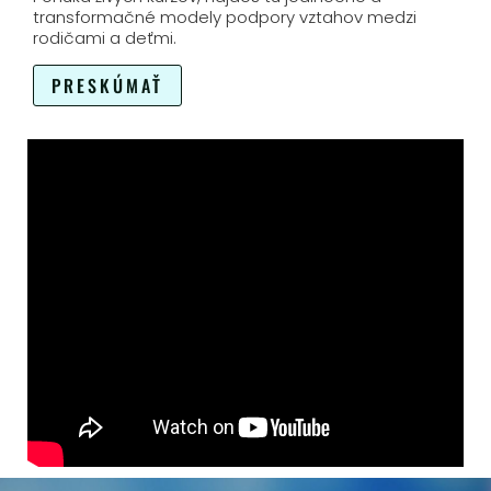
transformačné modely podpory vztahov medzi
rodičami a deťmi.
PRESKÚMAŤ