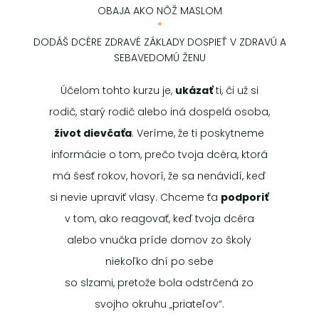
OBAJA AKO NÔŽ MASLOM
*
DODÁŠ DCÉRE ZDRAVÉ ZÁKLADY DOSPIEŤ V ZDRAVÚ A
SEBAVEDOMÚ ŽENU
Účelom tohto kurzu je,
ukázať
ti, či už si
rodič, starý rodič alebo iná dospelá osoba,
život dievčaťa
. Veríme, že ti poskytneme
informácie o tom, prečo tvoja dcéra, ktorá
má šesť rokov, hovorí, že sa nenávidí, keď
si nevie upraviť vlasy. Chceme ťa
podporiť
v tom, ako reagovať, keď tvoja dcéra
alebo vnučka príde domov zo školy
niekoľko dní po sebe
so slzami, pretože bola odstrčená zo
svojho okruhu „priateľov“.