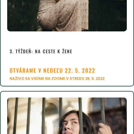
3. TÝŽDEŇ:
NA CESTE K ŽENE
OTVÁRAME V NEDEĽU 22. 5. 2022
NAŽIVO SA VIDÍME NA ZOOME V STREDU 25. 5. 2022