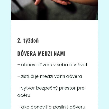
2. týždeň
DÔVERA MEDZI NAMI
– obnov dôveru v seba a v život
– zisti, či je medzi vami dôvera
– vytvor bezpečný priestor pre
dcéru
– ako obnoviť a posilniť dôveru