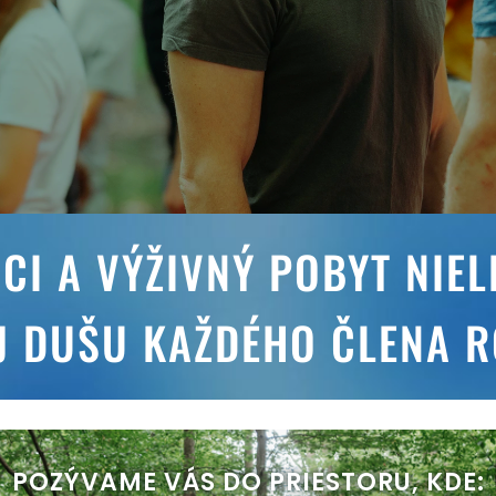
I A VÝŽIVNÝ POBYT NIEL
J DUŠU KAŽDÉHO ČLENA 
POZÝVAME VÁS DO PRIESTORU, KDE: