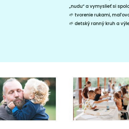
„nudu“ a vymyslieť si spol
🌱 tvorenie rukami, maľova
🌱
detský ranný kruh a výl