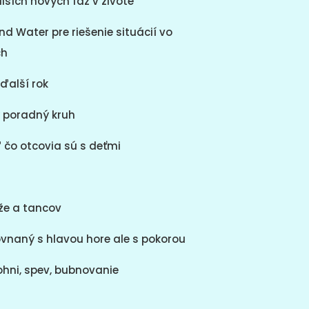
lších nových fáz v živote
d Water pre riešenie situácií vo
ch
 ďalší rok
ý poradný kruh
 čo otcovia sú s deťmi
že a tancov
vnaný s hlavou hore ale s pokorou
ohni, spev, bubnovanie