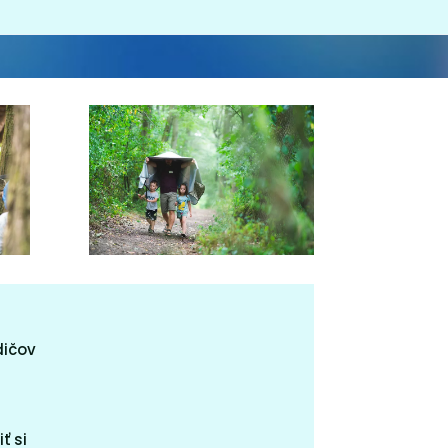
dičov
ť si