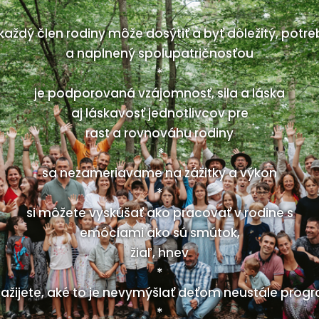
každý člen rodiny môže dosýtiť a byť dôležitý, potr
a naplnený spolupatričnosťou
*
je podporovaná vzájomnosť, sila a láska
aj láskavosť jednotlivcov pre
rast a rovnováhu rodiny
*
sa nezameriavame na zážitky a výkon
*
si môžete vyskúšať ako pracovať v rodine s
emóciami ako sú smútok,
žiaľ, hnev
*
 zažijete, aké to je nevymýšlať deťom neustále prog
*