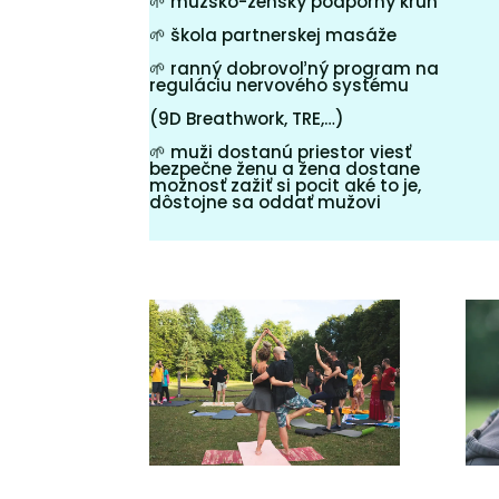
🌱 m
užsko-ženský podporný kruh
🌱 škola partnerskej masáže
🌱 ranný dobrovoľný program na
reguláciu nervového systému
(9D Breathwork, TRE,…)
🌱 m
uži dostanú priestor viesť
bezpečne ženu a žena dostane
možnosť zažiť si pocit aké to je,
dôstojne sa oddať mužovi