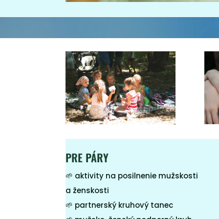
PRE PÁRY
🌱
a
ktivity na posilnenie mužskosti
a ženskosti
🌱 p
artnerský kruhový tanec