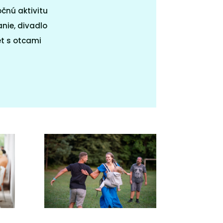
očnú aktivitu
nie, divadlo
et s otcami