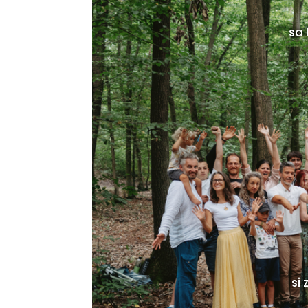
sa 
si