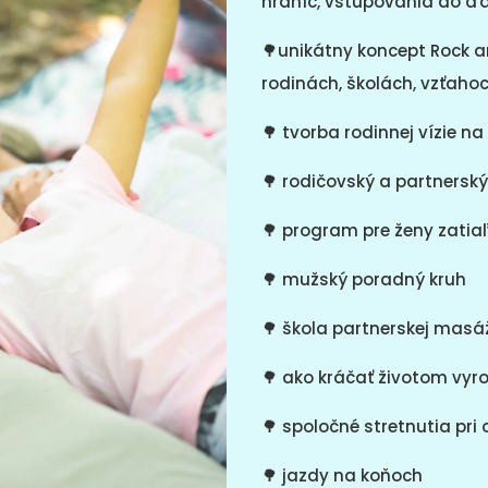
hraníc, vstupovania do ďa
🌳
unikátny koncept Rock an
rodinách, školách, vzťaho
🌳
tvorba rodinnej vízie na
🌳
rodičovský a partnersk
🌳
program pre ženy zatiaľ
🌳 mužský poradný kruh
🌳 škola partnerskej masá
🌳
ako kráčať životom vyro
🌳
spoločné stretnutia pri 
🌳
jazdy na koňoch