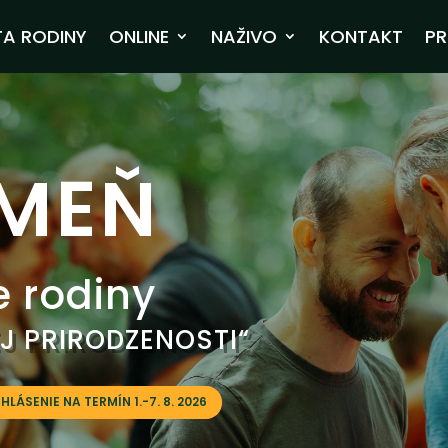
TA RODINY
ONLINE
NAŽIVO
KONTAKT
PR
MEŇ
e rodiny
EJ PRIRODZENOSTI“
IHLÁSENIE NA TERMÍN 1.-7. 8. 2026