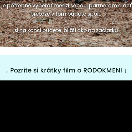
e je potrebné vyberať medzi sebou, partnerom a deť
pretože v tom budete spolu
*
si na konci budete bližší ako na začiatku
↓
Pozrite si krátky film o RODOKMENI
↓