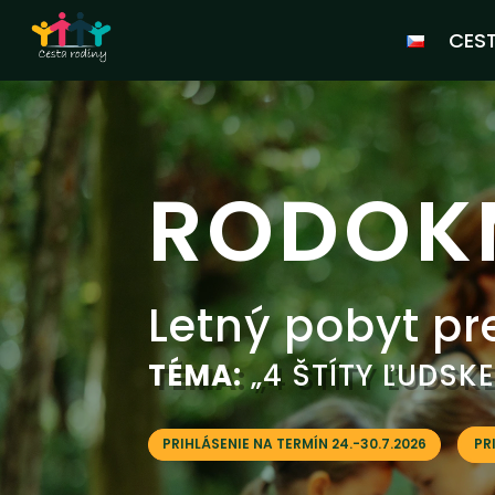
CES
RODOK
Letný pobyt pr
TÉMA:
„4 ŠTÍTY ĽUDSK
PRIHLÁSENIE NA TERMÍN 24.-30.7.2026
PR