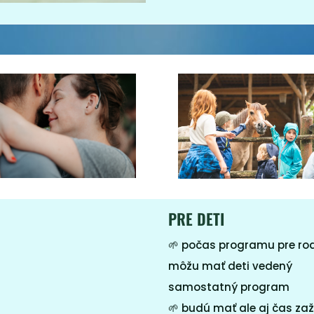
PRE DETI
🌱
počas programu pre ro
môžu mať deti vedený
samostatný program
🌱
budú mať ale aj čas zaži