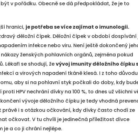
 být v pořádku. Obecně se dá předpokládat, že je to
ší hranici,
je potřeba se více zajímat o imunologii.
zdravý děložní čípek. Děložní čípek v období dospívání 
 napadením infekce nebo viru. Není ještě dokončený jeh
st nákazy ženských pohlavních orgánů, zejména pokud
. Lékaři se shodují, že
vývoj imunity děložního čípku 
infekcí a virových napadení tkáně klesá. I z toho důvodu
omu, aby si na pohlavní styk počkali do doby, kdy bud
í proti HPV nechrání dívky na 100 %, to dnes už všichni v
okončení vývoje děložního čípku je tedy vhodná preven
t právě i s otázkou očkování, kdy dívky často chodí ze
at očkovat. V tu chvíli je jedinečná příležitost dívce
 je a co ji chrání nejlépe.