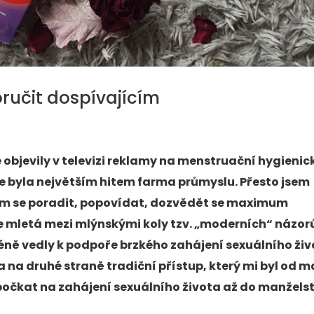
ručit dospívajícím
 objevily v televizi reklamy na menstruační hygienic
byla největším hitem farma průmyslu. Přesto jsem
 kým se poradit, popovídat, dozvědět se maximum
 se mletá mezi mlýnskými koly tzv. „moderních“ názor
éně vedly k podpoře brzkého zahájení sexuálního ži
 na druhé straně tradiční přístup, který mi byl od m
očkat na zahájení sexuálního života až do manželst