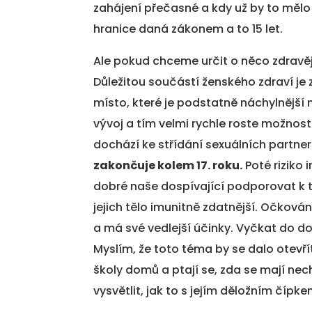
zahájení přečasné a kdy už by to mělo
hranice daná zákonem a to 15 let.
Ale pokud chceme určit o něco zdravěj
Důležitou součástí ženského zdraví je 
místo, které je podstatně náchylnější
vývoj a tím velmi rychle roste možno
dochází ke střídání sexuálních partnerů
zakončuje kolem 17. roku.
Poté riziko 
dobré naše dospívající podporovat k t
jejich tělo imunitně zdatnější. Očkován
a má své vedlejší účinky. Vyčkat do d
Myslím, že toto téma by se dalo otevří
školy domů a ptají se, zda se mají nech
vysvětlit, jak to s jejím děložním čípkem