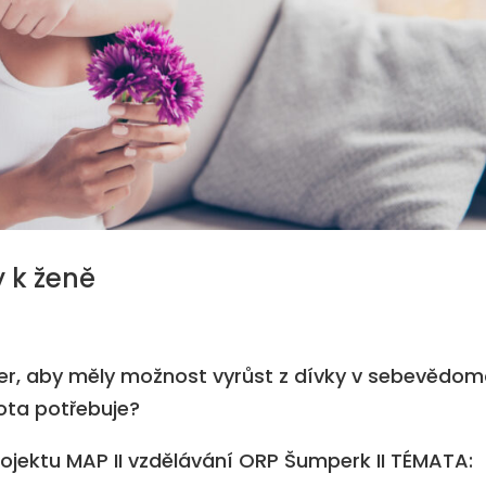
 k ženě
cer, aby měly možnost vyrůst z dívky v sebevědo
vota potřebuje?
jektu MAP II vzdělávání ORP Šumperk II TÉMATA: