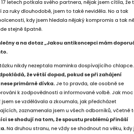
17 letech potkala svého partnera, nějak jsem cítila, že 
í za ruky dlouhodobě, jsem to také neviděla. No a tak
olcenosti, kdy jsem hledala nějaký kompromis a tak n
ude stejně špatně.
slečny a na dotaz „Jakou antikoncepci mám doporuč
to.
tázku nikdy nezeptala maminka dospívajícího chlapce.
edpokládá, že větší dopad, pokud se při zahájení
 nese primárně dívka.
Je to pravda, ale osobně se
porováni k zodpovědnosti a informované volbě. Jak moc
 jsem se vzdělávala a zkoumala, jak předcházet
ajících, zaznamenala jsem u všech odborníků, včetně 
ci se shodují na tom, že spoustu problémů přináší
ta.
Na druhou stranu, ne vždy se shodnout na věku, kdy 