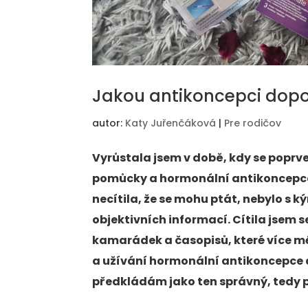
Jakou antikoncepci dopo
autor:
Katy Juřenčáková
|
Pre rodičov
Vyrůstala jsem v době, kdy se poprve
pomůcky a hormonální antikoncepce 
necítila, že se mohu ptát, nebylo s
objektivních informací. Cítila jsem
kamarádek a časopisů, které více m
a užívání hormonální antikoncepce a
předkládám jako ten správný, tedy p