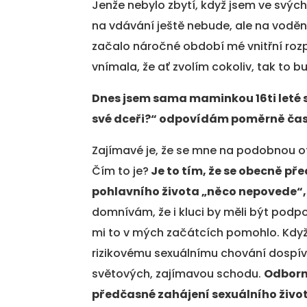
Jenže nebylo zbytí, když jsem ve svých 
na vdávání ještě nebude, ale na voděn
začalo náročné období mé vnitřní rozp
vnímala, že ať zvolím cokoliv, tak to b
Dnes jsem sama maminkou 16ti leté 
své dceři?“ odpovídám poměrně čas
Zajímavé je, že se mne na podobnou o
Čím to je?
Je to tím, že se obecně př
pohlavního života „něco nepovede“,
domnívám, že i kluci by měli být pod
mi to v mých začátcích pomohlo. Když
rizikovému sexuálnímu chování dospív
světových, zajímavou schodu.
Odborní
předčasné zahájení sexuálního živo