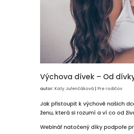
Výchova dívek – Od dívky
autor:
Katy Juřenčáková
|
Pre rodičov
Jak přistoupit k výchově našich d
ženu, která si rozumí a ví co od ži
Webinář natočený díky podpoře pro