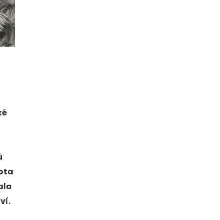
ké
ů
vota
ala
ví.