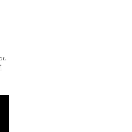
or.
í